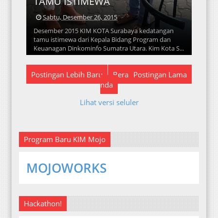
TAMU ISTIMEWA
Sabtu, Desember 26, 2015
Desember 2015 KIM KOTA Surabaya kedatangan
tamu istimewa dari Kepala Bidang Program dan
Keuanagan Dinkominfo Sumatra Utara. Kim Kota S...
Postingan Lebih Baru
Bera
Postingan Lama
nda
Lihat versi seluler
Program Baru KIM Mojo
MOJOWORKS
Hackathon!