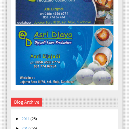
Blog Archive
2011
(25)
►
2012
(56)
►