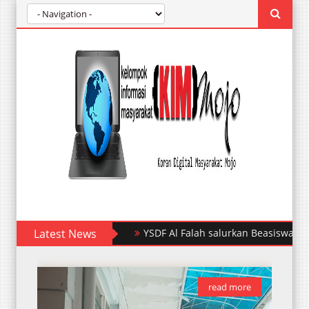
Latest News
YSDF Al Falah salurkan Beasiswa Pendi
read more