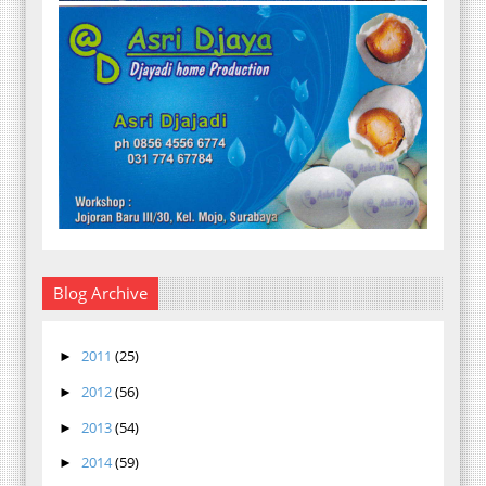
Blog Archive
2011
(25)
►
2012
(56)
►
2013
(54)
►
2014
(59)
►