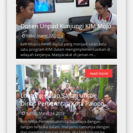
Dosen Unpad Kunjungi KIM Mojo
Rabu, Maret 27, 2019
Kim Mojo-Literasi digital yang menjadi salah satu
satu program KIM dalam mengimplementasikan di
wilayah kerjanya. Masyarakat di jaman m...
read more
Lontong Balap Sajian Untuk
Dinas Pemerintah Kota Palopo
Kamis, Maret 14, 2019
Kim Mojo-Pemerintah Kota Surabaya dengan
tangan terbuka dalam menjamu tamunya dengan
dan memberi kejutan dalam jika berkunjung ke