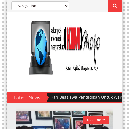
YSDF Al Falah salurkan Beasiswa Pendidikan Untuk Warga Mojo
Latest News
read more