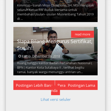
Kimmojo - Lurah Mojo Christiono, SH, MSi mengajak
seluruh Ketua RW duduk bersama untuk
membahas Usulan- usulan Musrenbang Tahun 2019
di ...
read more
Siapa Bilang Mengurus Sertifikat,
Susah!!
Kamis, Desember 06, 2018
Ruang tunggu kantor Badan Pertanahan Nasional (
BPN ) Kantor Kota Sutabaya II , terlihat begitu
ramai, banyak warga menunggu antrian un...
Postingan Lebih Baru
Bera
Postingan Lama
nda
Lihat versi seluler