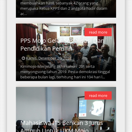
membuahkan hasil, sebanyak 42 orang yang
merupaka Ketua KPPS dan 2 anggota hadir dalam
ac...
read more
PPS Mojo Gelar Sosialisasi Dan
Pendidikan Pemilih
Kamis, Desember 20, 2018
Kimmojo-Menjelang akhir tahun 201 serta
menyongsong tahun 2019. Pesta demokrasi tinggal
beberapa bulan lagi, terhitung hari ini 104 hari l...
read more
Mahasiswa ITS Berikan 3 Jurus
Ampuh Untuk UKM Mojo