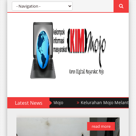
didikan Untuk Warga Mojo
Latest News
Kelurahan Mojo Melantik Pengur
read more