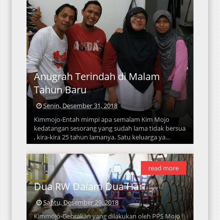
Anugrah Terindah di Malam
Tahun Baru
Senin, Desember 31, 2018
Kimmojo-Entah mimpi apa semalam Kim Mojo
kedatangan sesorang yang sudah lama tidak bersua
, kira-kira 25 tahun lamanya. Satu keluarga ya...
read more
Dua RW Dalam Dua Hari
Sabtu, Desember 29, 2018
Kimmojo-Gebrakan yang dilakukan oleh PPS Mojo