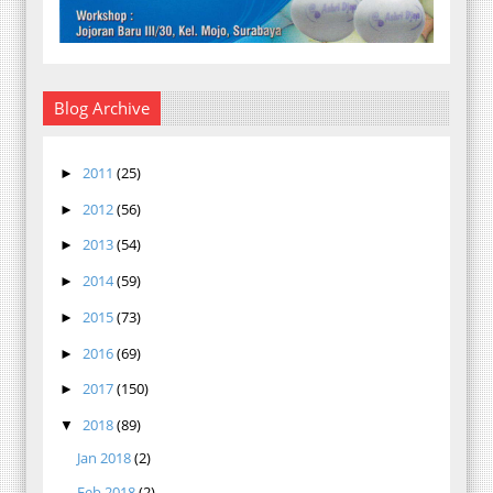
Blog Archive
2011
(25)
►
2012
(56)
►
2013
(54)
►
2014
(59)
►
2015
(73)
►
2016
(69)
►
2017
(150)
►
2018
(89)
▼
Jan 2018
(2)
Feb 2018
(2)