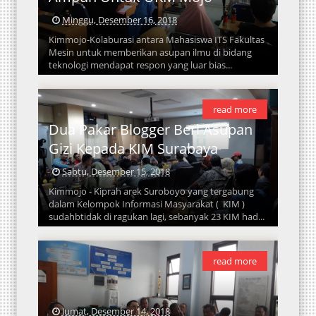
Minggu, Desember 16, 2018
Kimmojo-Kolaburasi antara Mahasiswa ITS Fakultas
Mesin untuk memberikan asupan ilmu di bidang
teknologi mendapat respon yang luar bias...
read more
Dua Pakar Blogger Beri Asupan
Gizi Kepada KIM Surabaya
Sabtu, Desember 15, 2018
Kimmojo - Kiprah arek Suroboyo yang tergabung
dalam Kelompok Informasi Masyarakat ( KIM )
sudahbtidak di ragukan lagi, sebanyak 23 KIM had...
read more
Jumat, Desember 14, 2018