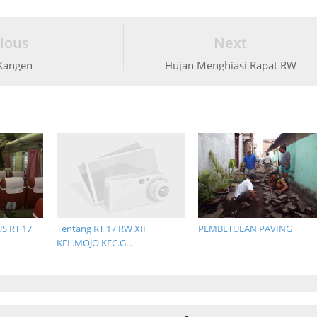
ious
Next
Kangen
Hujan Menghiasi Rapat RW
 RT 17
Tentang RT 17 RW XII
PEMBETULAN PAVING
KEL.MOJO KEC.G...