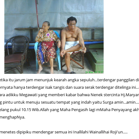
a itu jarum jam menunjuk kearah angka sepuluh...terdengar panggilan di
rnyata hanya terdengar isak tangis dan suara serak terdengar ditelinga ini..
suara adikku Megawati yang memberi kabar bahwa Nenek stercinta Hj.Mary
 pintu untuk menuju sesuatu tempat yang indah yaitu Surga amin...amin....
njelang pukul 10.15 Wib.Allah yang Maha Pengasih lagi mMaha Penyayang ak
 menghapNya.
menetes dipipiku mendengar semua ini Inallilahi Wainallihai Roji'un.....