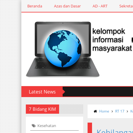
Beranda
Azas dan Dasar
AD - ART
Sekreta
Latest News
7 Bidang KIM
Home
RT 17
K
Kesehatan
Kehilanga