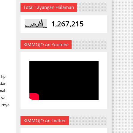
Total Tayangan Halaman
1,267,215
KIMMOJO on Youtube
 hp
.dan
amah
.ya
hirnya
KIMMOJO on Twitter