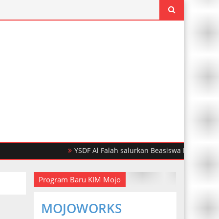
YSDF Al Falah salurkan Beasiswa Pendidikan Untu
Program Baru KIM Mojo
MOJOWORKS