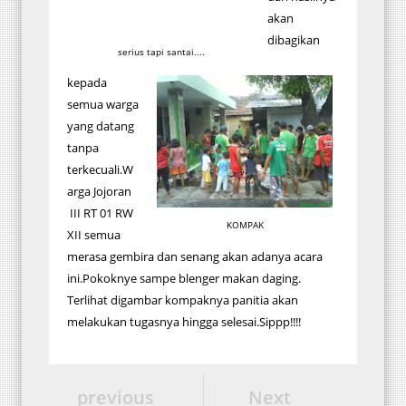
akan
dibagikan
serius tapi santai....
kepada
semua warga
yang datang
tanpa
terkecuali.W
arga Jojoran
III RT 01 RW
KOMPAK
XII semua
merasa gembira dan senang akan adanya acara
ini.Pokoknye sampe blenger makan daging.
Terlihat digambar kompaknya panitia akan
melakukan tugasnya hingga selesai.Sippp!!!!
previous
Next