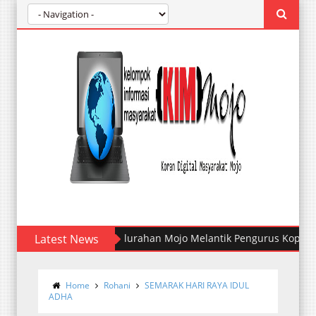
Latest News
Kelurahan Mojo Melantik Pengurus Koperasi Me
Home
Rohani
SEMARAK HARI RAYA IDUL
ADHA