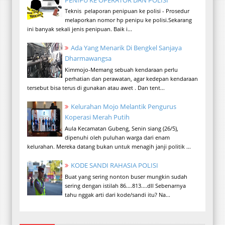
Teknis pelaporan penipuan ke polisi - Prosedur
melaporkan nomor hp penipu ke polisi.Sekarang
ini banyak sekali jenis penipuan. Baik i...
Ada Yang Menarik Di Bengkel Sanjaya
Dharmawangsa
Kimmojo-Memang sebuah kendaraan perlu
perhatian dan perawatan, agar kedepan kendaraan
tersebut bisa terus di gunakan atau awet . Dan tent...
Kelurahan Mojo Melantik Pengurus
Koperasi Merah Putih
Aula Kecamatan Gubeng, Senin siang (26/5),
dipenuhi oleh puluhan warga dari enam
kelurahan. Mereka datang bukan untuk menagih janji politik ...
KODE SANDI RAHASIA POLISI
Buat yang sering nonton buser mungkin sudah
sering dengan istilah 86....813....dll Sebenarnya
tahu nggak arti dari kode/sandi itu? Na...