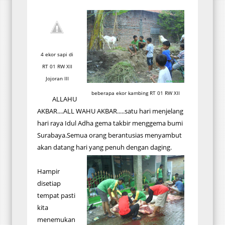
4 ekor sapi di
RT 01 RW XII
Jojoran III
beberapa ekor kambing RT 01 RW XII
ALLAHU
AKBAR....ALL WAHU AKBAR.....satu hari menjelang
hari raya Idul Adha gema takbir menggema bumi
Surabaya.Semua orang berantusias menyambut
akan datang hari yang penuh dengan daging.
Hampir
disetiap
tempat pasti
kita
menemukan