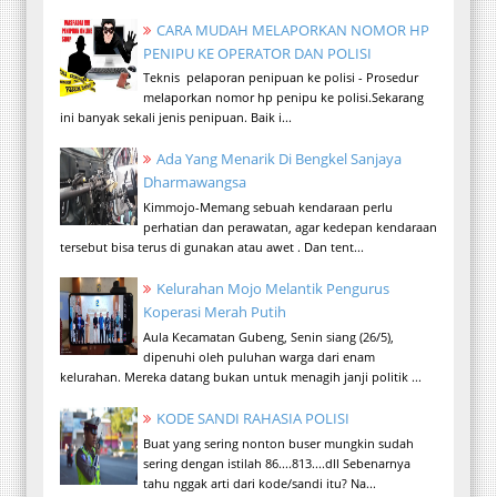
CARA MUDAH MELAPORKAN NOMOR HP
PENIPU KE OPERATOR DAN POLISI
Teknis pelaporan penipuan ke polisi - Prosedur
melaporkan nomor hp penipu ke polisi.Sekarang
ini banyak sekali jenis penipuan. Baik i...
Ada Yang Menarik Di Bengkel Sanjaya
Dharmawangsa
Kimmojo-Memang sebuah kendaraan perlu
perhatian dan perawatan, agar kedepan kendaraan
tersebut bisa terus di gunakan atau awet . Dan tent...
Kelurahan Mojo Melantik Pengurus
Koperasi Merah Putih
Aula Kecamatan Gubeng, Senin siang (26/5),
dipenuhi oleh puluhan warga dari enam
kelurahan. Mereka datang bukan untuk menagih janji politik ...
KODE SANDI RAHASIA POLISI
Buat yang sering nonton buser mungkin sudah
sering dengan istilah 86....813....dll Sebenarnya
tahu nggak arti dari kode/sandi itu? Na...