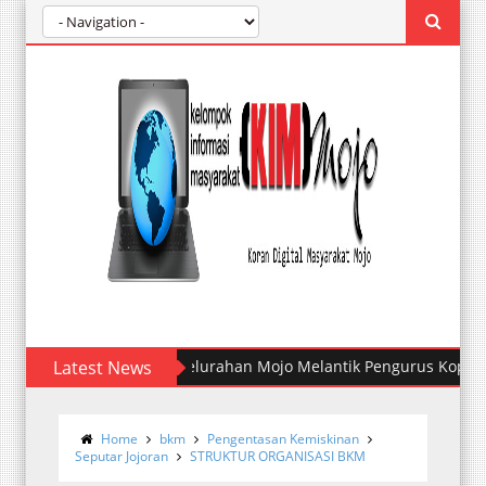
Latest News
Kelurahan Mojo Melantik Pengurus Koperasi M
Home
bkm
Pengentasan Kemiskinan
Seputar Jojoran
STRUKTUR ORGANISASI BKM