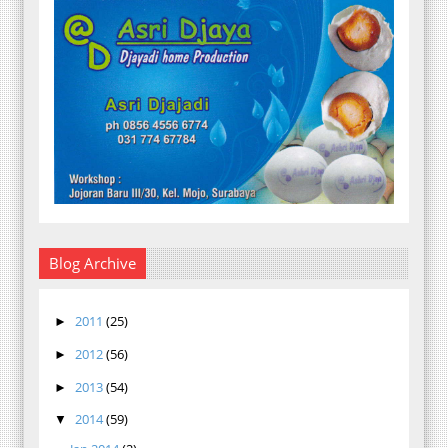
Blog Archive
2011
(25)
►
2012
(56)
►
2013
(54)
►
2014
(59)
▼