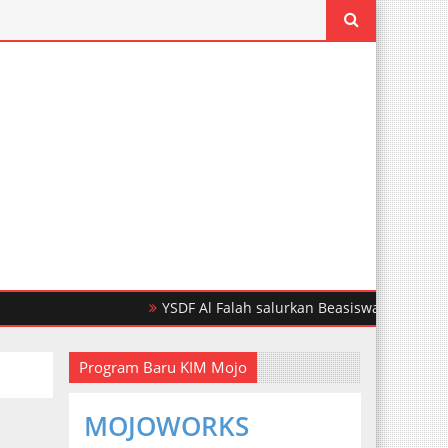
YSDF Al Falah salurkan Beasiswa Pendidikan Untu
Program Baru KIM Mojo
MOJOWORKS