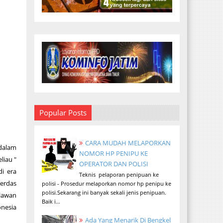
Popular Posts
CARA MUDAH MELAPORKAN
dalam
NOMOR HP PENIPU KE
liau "
OPERATOR DAN POLISI
di era
Teknis pelaporan penipuan ke
cerdas
polisi - Prosedur melaporkan nomor hp penipu ke
polisi.Sekarang ini banyak sekali jenis penipuan.
elawan
Baik i...
nesia
Ada Yang Menarik Di Bengkel