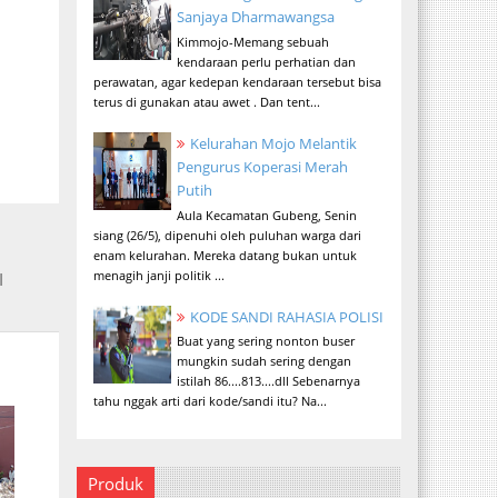
Sanjaya Dharmawangsa
Kimmojo-Memang sebuah
kendaraan perlu perhatian dan
perawatan, agar kedepan kendaraan tersebut bisa
terus di gunakan atau awet . Dan tent...
Kelurahan Mojo Melantik
Pengurus Koperasi Merah
Putih
Aula Kecamatan Gubeng, Senin
siang (26/5), dipenuhi oleh puluhan warga dari
enam kelurahan. Mereka datang bukan untuk
menagih janji politik ...
I
KODE SANDI RAHASIA POLISI
Buat yang sering nonton buser
mungkin sudah sering dengan
istilah 86....813....dll Sebenarnya
tahu nggak arti dari kode/sandi itu? Na...
Produk