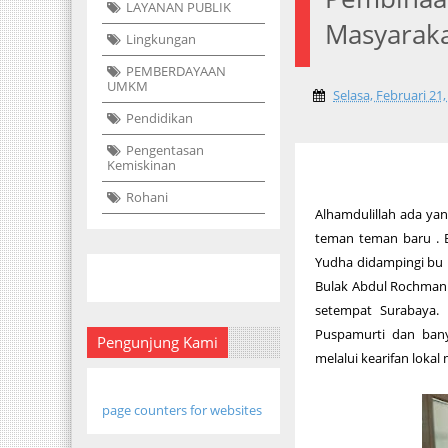
LAYANAN PUBLIK
Masyarak
Lingkungan
PEMBERDAYAAN
UMKM
Selasa, Februari 21
Pendidikan
Pengentasan
Kemiskinan
Rohani
Alhamdulillah ada yan
teman teman baru . 
Yudha didampingi bu k
Bulak Abdul Rochman 
setempat Surabaya. 
Puspamurti dan ban
Pengunjung Kami
melalui kearifan lokal
page counters for websites