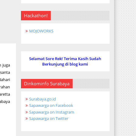
Hackathon!
MOJOWORKS
Selamat Sore Rek! Terima Kasih Sudah
Berkunjung di blog kami
n juga
santa
Bahari
Dinkominfo Surabaya
urahan
aretta
Surabaya.go.id
abaya
Sapawarga on Facebook
Sapawarga on Instagram
Sapawarga on Twitter