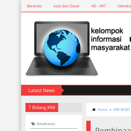
Beranda
Azas dan Dasar
AD - ART
Sekreta
Latest News
7 Bidang KIM
Home
KIM MOJO
Kesehatan
Pembinaa