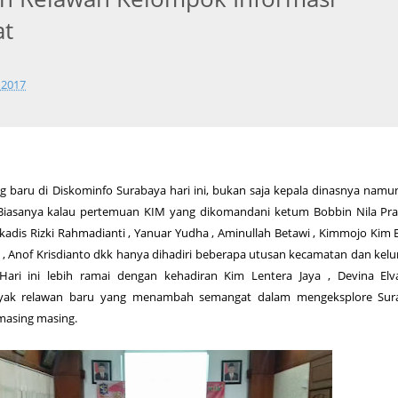
at
, 2017
g baru di Diskominfo Surabaya hari ini, bukan saja kepala dinasnya namu
Biasanya kalau pertemuan KIM yang dikomandani ketum Bobbin Nila Pra
adis Rizki Rahmadianti , Yanuar Yudha , Aminullah Betawi , Kimmojo Kim 
, Anof Krisdianto dkk hanya dihadiri beberapa utusan kecamatan dan kel
Hari ini lebih ramai dengan kehadiran Kim Lentera Jaya , Devina Elv
yak relawan baru yang menambah semangat dalam mengeksplore Sur
 masing masing.