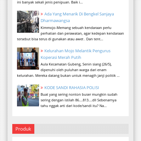
ini banyak sekali jenis penipuan. Baik i...
Ada Yang Menarik Di Bengkel Sanjaya
Dharmawangsa
Kimmojo-Memang sebuah kendaraan perlu
perhatian dan perawatan, agar kedepan kendaraan
tersebut bisa terus di gunakan atau awet . Dan tent...
Kelurahan Mojo Melantik Pengurus
Koperasi Merah Putih
Aula Kecamatan Gubeng, Senin siang (26/5),
dipenuhi oleh puluhan warga dari enam
kelurahan. Mereka datang bukan untuk menagih janji politik ...
KODE SANDI RAHASIA POLISI
Buat yang sering nonton buser mungkin sudah
sering dengan istilah 86....813....dll Sebenarnya
tahu nggak arti dari kode/sandi itu? Na...
Produk