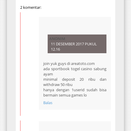
2 komentar:
ANONIM
11 DESEMBER 2017 PUKUL
12.16
join yuk guys di areatoto.com
ada sportbook togel casino sabung
ayam
minimal deposit 20 ribu dan
withdraw 50 ribu
hanya dengan 1userid sudah bisa
bermain semua games lo
Balas