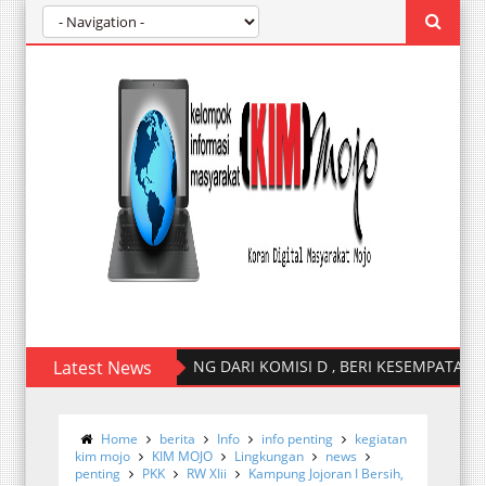
HARAPAN AJENG DARI KOMISI D , BERI KESEMPATAN KEPA
Latest News
Home
berita
Info
info penting
kegiatan
kim mojo
KIM MOJO
Lingkungan
news
penting
PKK
RW XIii
Kampung Jojoran I Bersih,