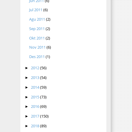
Jun 2011
(6)
Jul 2011
(6)
Agu 2011
(2)
Sep 2011
(2)
Okt 2011
(2)
Nov 2011
(6)
Des 2011
(1)
2012
(56)
►
2013
(54)
►
2014
(59)
►
2015
(73)
►
2016
(69)
►
2017
(150)
►
2018
(89)
►