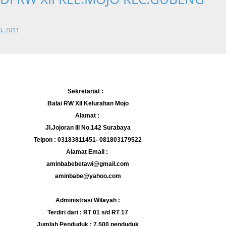
, 2011
Sekretariat :
Balai RW XII Kelurahan Mojo
Alamat :
Jl.Jojoran III No.142 Surabaya
Telpon : 03183811451- 081803179522
Alamat Email :
aminbabebetawi@gmail.com
aminbabe@yahoo.com
Administrasi Wilayah :
Terdiri dari : RT 01 s/d RT 17
Jumlah Penduduk : 7.500 penduduk