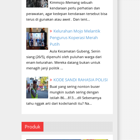
Kimmojo-Memang sebuah
kendaraan perlu perhatian dan
perawatan, agar kedepan kendaraan tersebut bisa
terus di gunakan atau awet . Dan tent...
Kelurahan Mojo Melantik
Pengurus Koperasi Merah
Putih
Aula Kecamatan Gubeng, Senin
siang (26/5), dipenuhi oleh puluhan warga dari
enam kelurahan. Mereka datang bukan untuk
menagih janji politik ...
KODE SANDI RAHASIA POLISI
Buat yang sering nonton buser
mungkin sudah sering dengan
istilah 86....813....dll Sebenarnya
tahu nggak arti dari kode/sandi itu? Na...
Produk