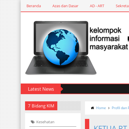
Beranda
Azas dan Dasar
AD - ART
Sekreta
Latest News
7 Bidang KIM
Home
Profil dan
Kesehatan
KETUA RT