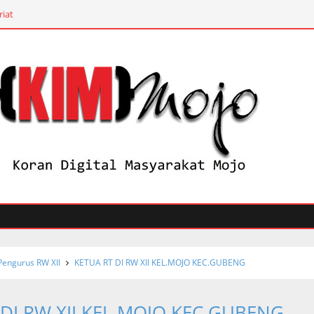
riat
 Pengurus RW XII
KETUA RT DI RW XII KEL.MOJO KEC.GUBENG
 DI RW XII KEL.MOJO KEC.GUBENG