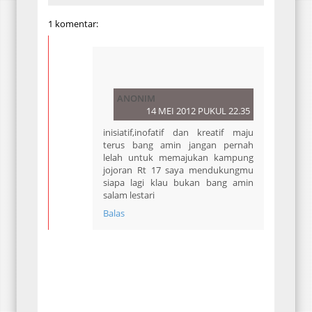
1 komentar:
ANONIM
14 MEI 2012 PUKUL 22.35
inisiatif,inofatif dan kreatif maju
terus bang amin jangan pernah
lelah untuk memajukan kampung
jojoran Rt 17 saya mendukungmu
siapa lagi klau bukan bang amin
salam lestari
Balas