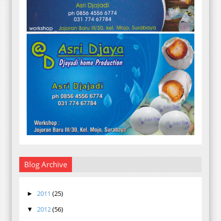
Blog Archive
2011
(25)
►
2012
(56)
▼