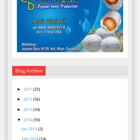
Blog Archive
2011
(25)
►
2012
(56)
►
2013
(54)
►
2014
(59)
▼
Jan 2014
(2)
Feb 2014
(14)