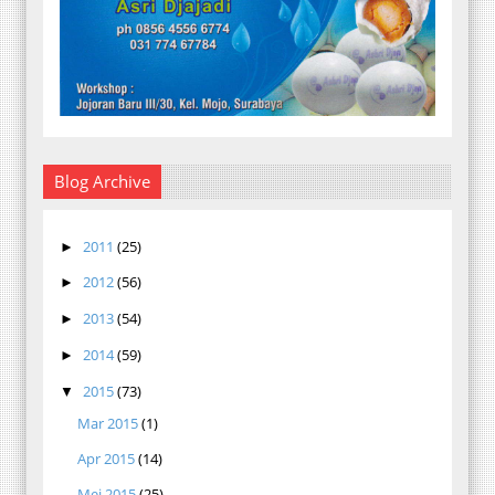
Blog Archive
2011
(25)
►
2012
(56)
►
2013
(54)
►
2014
(59)
►
2015
(73)
▼
Mar 2015
(1)
Apr 2015
(14)
Mei 2015
(25)