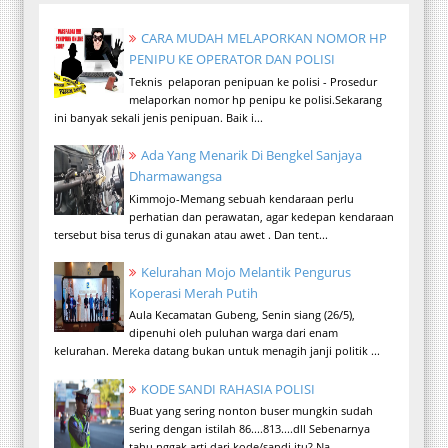
CARA MUDAH MELAPORKAN NOMOR HP
PENIPU KE OPERATOR DAN POLISI
Teknis pelaporan penipuan ke polisi - Prosedur
melaporkan nomor hp penipu ke polisi.Sekarang
ini banyak sekali jenis penipuan. Baik i...
Ada Yang Menarik Di Bengkel Sanjaya
Dharmawangsa
Kimmojo-Memang sebuah kendaraan perlu
perhatian dan perawatan, agar kedepan kendaraan
tersebut bisa terus di gunakan atau awet . Dan tent...
Kelurahan Mojo Melantik Pengurus
Koperasi Merah Putih
Aula Kecamatan Gubeng, Senin siang (26/5),
dipenuhi oleh puluhan warga dari enam
kelurahan. Mereka datang bukan untuk menagih janji politik ...
KODE SANDI RAHASIA POLISI
Buat yang sering nonton buser mungkin sudah
sering dengan istilah 86....813....dll Sebenarnya
tahu nggak arti dari kode/sandi itu? Na...