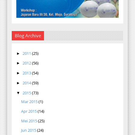
Blog Archive
2011
(25)
►
2012
(56)
►
2013
(54)
►
2014
(59)
►
2015
(73)
▼
Mar 2015
(1)
Apr 2015
(14)
Mei 2015
(25)
Jun 2015
(24)