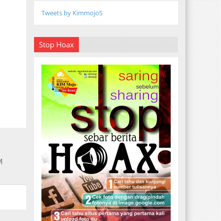
Tweets by KimmojoS
Stop Hoax
M