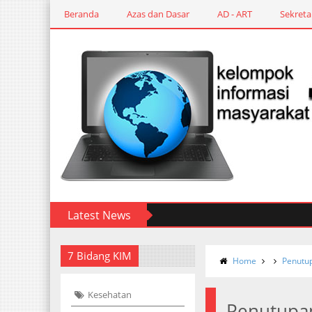
Beranda
Azas dan Dasar
AD - ART
Sekreta
Latest News
7 Bidang KIM
Home
Penutu
Kesehatan
Penutupan