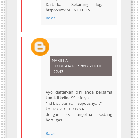
Daftarkan Sekarang Juga :
http:WWW.AREATOTO.NET
Balas
NABILLA
30 DESEMBER 2017 PUKUL
22.43
Ayo daftarkan diri anda bersama
kami di kelinci99.info ya..
1 id bisa bermain sepuasnya..."
kontak 2.B.1.E.7.B.8.4...
dengan cs angelina sedang
bertugas..
Balas