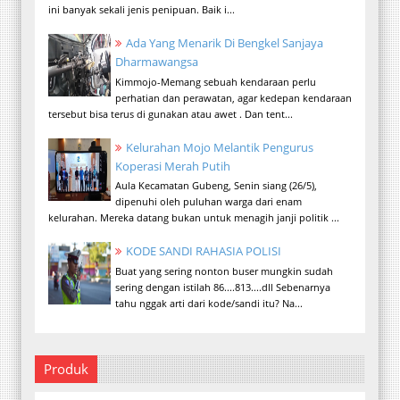
ini banyak sekali jenis penipuan. Baik i...
Ada Yang Menarik Di Bengkel Sanjaya
Dharmawangsa
Kimmojo-Memang sebuah kendaraan perlu
perhatian dan perawatan, agar kedepan kendaraan
tersebut bisa terus di gunakan atau awet . Dan tent...
Kelurahan Mojo Melantik Pengurus
Koperasi Merah Putih
Aula Kecamatan Gubeng, Senin siang (26/5),
dipenuhi oleh puluhan warga dari enam
kelurahan. Mereka datang bukan untuk menagih janji politik ...
KODE SANDI RAHASIA POLISI
Buat yang sering nonton buser mungkin sudah
sering dengan istilah 86....813....dll Sebenarnya
tahu nggak arti dari kode/sandi itu? Na...
Produk