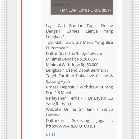
ANONIM
7 JANUARI 2018 PUKUL 00.17
Lagi Cari Bandar Togel Online
Dengan Games Lainya Yang
Lengkap ?
Tapi Gak Tau Situs Mana Yang Bisa
Di Percaya ?
Daftar Di : http://bit.ly/2oEkvnc
Minimal Deposit Rp.20.000,-
Minimal Withdraw Rp.50.000,-
Lengkap 1 Userid Dapat Bermain :
Togel, Taruhan Bola, Live Casino &
Sabung Ayam
Proses Deposit / Withdraw Kurang
Dari 2-3 Menit
Perlayanan Terbaik ( Di Layani CS
Yang Ramah )
Website Online 24 Jam / Setiap
Harinya
Daftarkan Sekarang Juga :
http:WWW.AREATOTO.NET
Balas