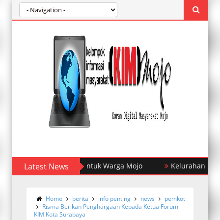
easiswa Pendidikan Untuk Warga Mojo
Latest News
Kelurahan Mojo Mela
Home
berita
info penting
news
pemkot
Risma Berikan Penghargaan Kepada Ketua Forum
KIM Kota Surabaya