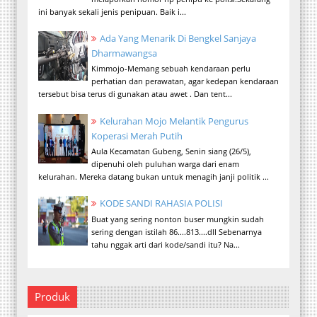
ini banyak sekali jenis penipuan. Baik i...
Ada Yang Menarik Di Bengkel Sanjaya
Dharmawangsa
Kimmojo-Memang sebuah kendaraan perlu
perhatian dan perawatan, agar kedepan kendaraan
tersebut bisa terus di gunakan atau awet . Dan tent...
Kelurahan Mojo Melantik Pengurus
Koperasi Merah Putih
Aula Kecamatan Gubeng, Senin siang (26/5),
dipenuhi oleh puluhan warga dari enam
kelurahan. Mereka datang bukan untuk menagih janji politik ...
KODE SANDI RAHASIA POLISI
Buat yang sering nonton buser mungkin sudah
sering dengan istilah 86....813....dll Sebenarnya
tahu nggak arti dari kode/sandi itu? Na...
Produk