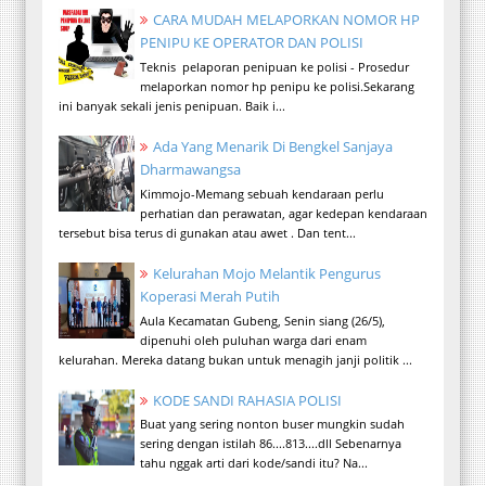
CARA MUDAH MELAPORKAN NOMOR HP
PENIPU KE OPERATOR DAN POLISI
Teknis pelaporan penipuan ke polisi - Prosedur
melaporkan nomor hp penipu ke polisi.Sekarang
ini banyak sekali jenis penipuan. Baik i...
Ada Yang Menarik Di Bengkel Sanjaya
Dharmawangsa
Kimmojo-Memang sebuah kendaraan perlu
perhatian dan perawatan, agar kedepan kendaraan
tersebut bisa terus di gunakan atau awet . Dan tent...
Kelurahan Mojo Melantik Pengurus
Koperasi Merah Putih
Aula Kecamatan Gubeng, Senin siang (26/5),
dipenuhi oleh puluhan warga dari enam
kelurahan. Mereka datang bukan untuk menagih janji politik ...
KODE SANDI RAHASIA POLISI
Buat yang sering nonton buser mungkin sudah
sering dengan istilah 86....813....dll Sebenarnya
tahu nggak arti dari kode/sandi itu? Na...