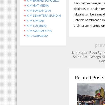
KIM BAHARI SUKOLILO
Lain halnya dengan K
KIM GAT MEDIA
deklarasi ini adalah t
KIM JAMBANGAN
laksanakan bersama d
KIM SEJAHTERA GUNDIH
Setelah pembacaan Dek
KIM SIMBAR
arah jarum menujukan 
KIM SUTEREJO
KIM SWARAGUNA
KPU SURABAYA
prev
Ungkapan Rasa Syuk
Salah Satu Warga KI
Pan
Related Posts