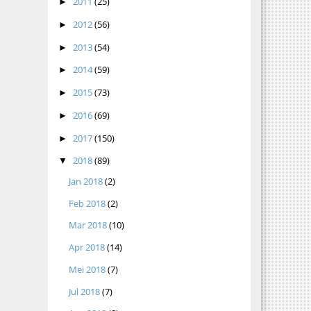
2011
(25)
►
2012
(56)
►
2013
(54)
►
2014
(59)
►
2015
(73)
►
2016
(69)
►
2017
(150)
►
2018
(89)
▼
Jan 2018
(2)
Feb 2018
(2)
Mar 2018
(10)
Apr 2018
(14)
Mei 2018
(7)
Jul 2018
(7)