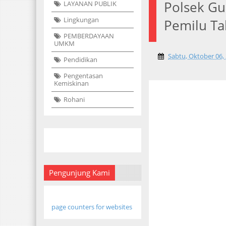
Polsek G
LAYANAN PUBLIK
Lingkungan
Pemilu T
PEMBERDAYAAN
UMKM
Sabtu, Oktober 06,
Pendidikan
Pengentasan
Kemiskinan
Rohani
Pengunjung Kami
page counters for websites