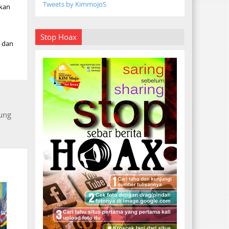
Tweets by KimmojoS
akan
Stop Hoax
i dan
ung