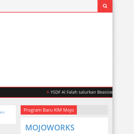
YSDF Al Falah salurkan Beasiswa Pendidikan Un
Program Baru KIM Mojo
asi
MOJOWORKS