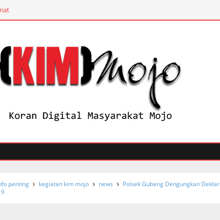
riat
nfo penting
kegiatan kim mojo
news
Polsek Gubeng Dengungkan Deklar
19