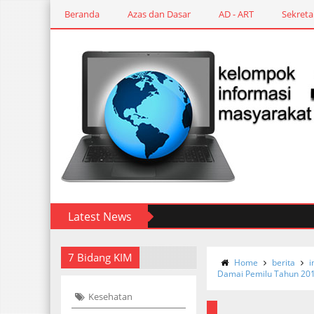
Beranda
Azas dan Dasar
AD - ART
Sekreta
Latest News
7 Bidang KIM
Home
berita
i
Damai Pemilu Tahun 20
Kesehatan