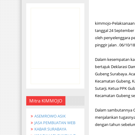
kimmojo-Pelaksanaan 
tanggal 24 September 
oleh penyelenggara pe
pinggir jalan . 06/10/18
Dalam kesempatan kali
bertajuk Deklarasi Da
Gubeng Surabaya. Acar
Kecamatan Gubeng, K
Sutarji, Ketua PPK G
Kecamatan Gubeng sert
Mitra KIMMOJO
Dalam sambutannya Cam
ASEMROWO ASIK
menjalankan tugasnya 
JASA PEMBUATAN WEB
dengan tahun sebelum
KABAR SURABAYA