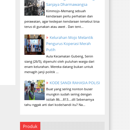
Sanjaya Dharmawangsa
Kimmojo-Memang sebuah
kendaraan perlu perhatian dan
perawatan, agar kedepan kendaraan tersebut bisa
terus di gunakan atau awet . Dan tent...
Kelurahan Mojo Melantik
Pengurus Koperasi Merah
Putih
Aula Kecamatan Gubeng, Senin
siang (26/5), dipenuhi oleh puluhan warga dari
enam kelurahan. Mereka datang bukan untuk
menagih janji politik ...
KODE SANDI RAHASIA POLISI
Buat yang sering nonton buser
mungkin sudah sering dengan
istilah 86....813....dll Sebenarnya
tahu nggak arti dari kode/sandi itu? Na...
Produk