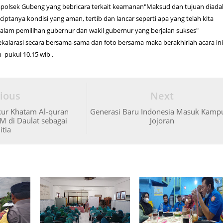
apolsek Gubeng yang bebricara terkait keamanan"Maksud dan tujuan diad
erciptanya kondisi yang aman, tertib dan lancar seperti apa yang telah kita
alam pemilihan gubernur dan wakil gubernur yang berjalan sukses"
alarasi secara bersama-sama dan foto bersama maka berakhirlah acara in
pukul 10.15 wib .
ious
Next
ur Khatam Al-quran
Generasi Baru Indonesia Masuk Kamp
M di Daulat sebagai
Jojoran
itia