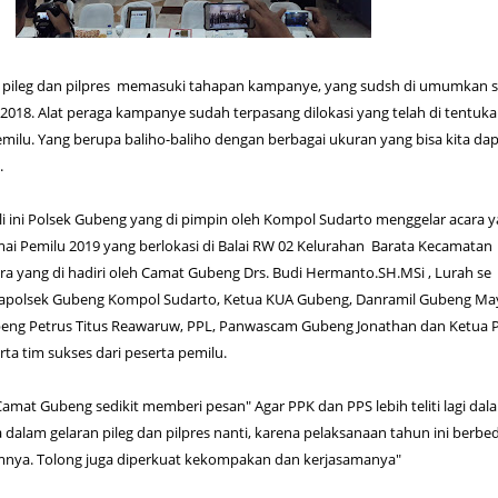
pileg dan pilpres memasuki tahapan kampanye, yang sudsh di umumkan s
2018. Alat peraga kampanye sudah terpasang dilokasi yang telah di tentuk
milu. Yang berupa baliho-baliho dengan berbagai ukuran yang bisa kita dapa
.
 ini Polsek Gubeng yang di pimpin oleh Kompol Sudarto menggelar acara 
mai Pemilu 2019 yang berlokasi di Balai RW 02 Kelurahan Barata Kecamatan
a yang di hadiri oleh Camat Gubeng Drs. Budi Hermanto.SH.MSi , Lurah se
apolsek Gubeng Kompol Sudarto, Ketua KUA Gubeng, Danramil Gubeng Ma
ubeng Petrus Titus Reawaruw, PPL, Panwascam Gubeng Jonathan dan Ketua 
a tim sukses dari peserta pemilu.
at Gubeng sedikit memberi pesan" Agar PPK dan PPS lebih teliti lagi dal
dalam gelaran pileg dan pilpres nanti, karena pelaksanaan tahun ini berbe
nya. Tolong juga diperkuat kekompakan dan kerjasamanya"