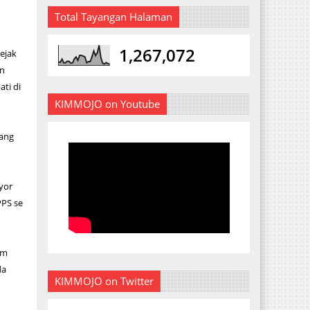
Total Tayangan Halaman
1,267,072
ejak
an
ti di
KIMMOJO on Youtube
yang
yor
PPS se
am
da
KIMMOJO on Twitter