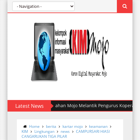
Latest News
Kelurahan Mojo Melantik Pengurus Koperasi Merah 
Home
berita
kartar mojo
keamanan
KIM
Lingkungan
news
CAMPURSARI HIASI
CANGKRUKAN TIGA PILAR