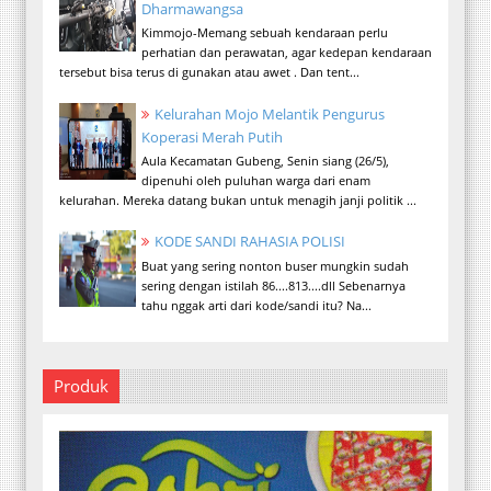
Dharmawangsa
Kimmojo-Memang sebuah kendaraan perlu
perhatian dan perawatan, agar kedepan kendaraan
tersebut bisa terus di gunakan atau awet . Dan tent...
Kelurahan Mojo Melantik Pengurus
Koperasi Merah Putih
Aula Kecamatan Gubeng, Senin siang (26/5),
dipenuhi oleh puluhan warga dari enam
kelurahan. Mereka datang bukan untuk menagih janji politik ...
KODE SANDI RAHASIA POLISI
Buat yang sering nonton buser mungkin sudah
sering dengan istilah 86....813....dll Sebenarnya
tahu nggak arti dari kode/sandi itu? Na...
Produk