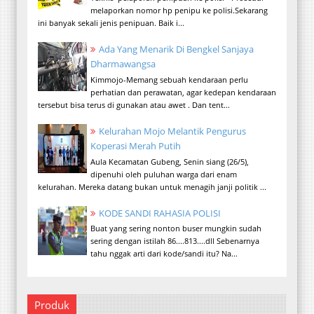
melaporkan nomor hp penipu ke polisi.Sekarang
ini banyak sekali jenis penipuan. Baik i...
Ada Yang Menarik Di Bengkel Sanjaya
Dharmawangsa
Kimmojo-Memang sebuah kendaraan perlu
perhatian dan perawatan, agar kedepan kendaraan
tersebut bisa terus di gunakan atau awet . Dan tent...
Kelurahan Mojo Melantik Pengurus
Koperasi Merah Putih
Aula Kecamatan Gubeng, Senin siang (26/5),
dipenuhi oleh puluhan warga dari enam
kelurahan. Mereka datang bukan untuk menagih janji politik ...
KODE SANDI RAHASIA POLISI
Buat yang sering nonton buser mungkin sudah
sering dengan istilah 86....813....dll Sebenarnya
tahu nggak arti dari kode/sandi itu? Na...
Produk