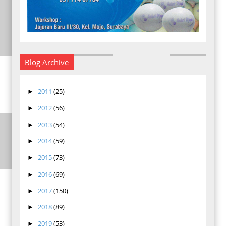
Blog Archive
2011
(25)
►
2012
(56)
►
2013
(54)
►
2014
(59)
►
2015
(73)
►
2016
(69)
►
2017
(150)
►
2018
(89)
►
2019
(53)
►