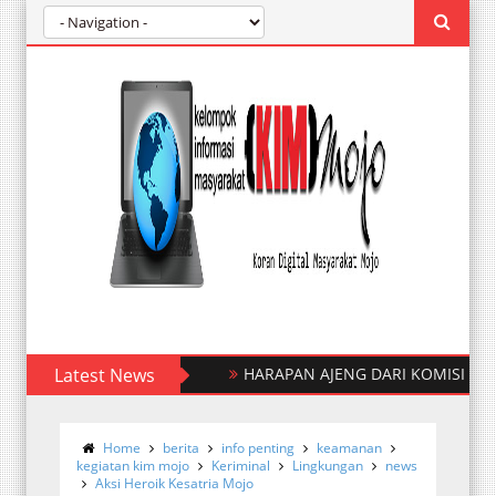
Latest News
HARAPAN AJENG DARI KOMISI D , BER
Home
berita
info penting
keamanan
kegiatan kim mojo
Keriminal
Lingkungan
news
Aksi Heroik Kesatria Mojo