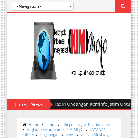
Latest News
Banyak di Temukan Kejadian Sepert
Home
berita
info penting
Kearifan Lokal
Kegiatan Kelurahan
KIM MOJO
LAYANAN
PUBLIK
Lingkungan
news
Usulan Musbangkel